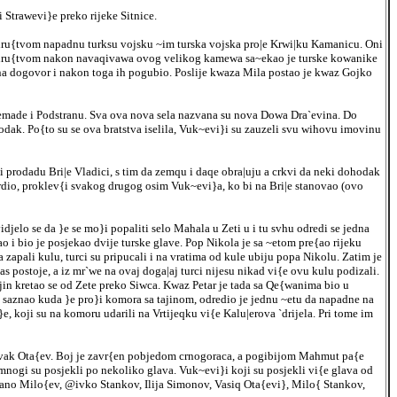
 Strawevi}e preko rijeke Sitnice.
ru{tvom napadnu turksu vojsku ~im turska vojska pro|e Krwi|ku Kamanicu. Oni
{ sa dru{tvom nakon navaqivawa ovog velikog kamewa sa~ekao je turske kowanike
o na dogovor i nakon toga ih pogubio. Poslije kwaza Mila postao je kwaz Gojko
Goqemade i Podstranu. Sva ova nova sela nazvana su nova Dowa Dra`evina. Do
odak. Po{to su se ova bratstva iselila, Vuk~evi}i su zauzeli svu wihovu imovinu
i prodadu Bri|e Vladici, s tim da zemqu i daqe obra|uju a crkvi da neki dohodak
vrdio, proklev{i svakog drugog osim Vuk~evi}a, ko bi na Bri|e stanovao (ovo
jelo se da }e se mo}i popaliti selo Mahala u Zeti u i tu svhu odredi se jedna
ao i bio je posjekao dvije turske glave. Pop Nikola je sa ~etom pre{ao rijeku
zapali kulu, turci su pripucali i na vratima od kule ubiju popa Nikolu. Zatim je
 postoje, a iz mr`we na ovaj doga|aj turci nijesu nikad vi{e ovu kulu podizali.
jin kretao se od Zete preko Siwca. Kwaz Petar je tada sa Qe{wanima bio u
 saznao kuda }e pro}i komora sa tajinom, odredio je jednu ~etu da napadne na
, koji su na komoru udarili na Vrtijeqku vi{e Kalu|erova `drijela. Pri tome im
Novak Ota{ev. Boj je zavr{en pobjedom crnogoraca, a pogibijom Mahmut pa{e
nogi su posjekli po nekoliko glava. Vuk~evi}i koji su posjekli vi{e glava od
Stano Milo{ev, @ivko Stankov, Ilija Simonov, Vasiq Ota{evi}, Milo{ Stankov,