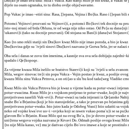
Dra{ko je imao dva sina: Mila i Vukca. Kao stariji Milo je bio kwaz, a Vukac se
dijele na osam ogranaka, to tu diobu ovdje obja{wavamo.
Pop Vukac je imao ~etiri sina: Rasa, [}epana, Vojina i Bo{ka. Raso i [}epan bil
Potomci Vojinovi prozvani su Vojinovi}i, a potomci Bo{kovi tek docnije su proz
isto~noj strani od brda Obluna, te od wega nije niko ostao. Od Pe{a su dana{nji
\ukanovi}i (tako su docnije prozvani). Od stojana su Bani}i (dana{wi Stojanovi
Kao {to smo rekli stariji sin Dra{kov kwaz Milo nije imao poroda, a bio je kw
Dra{kovina gdje su `ivjeli sinovi Dra{kovi nazvana je Gorwa Sela, jer se nalazi
Oba sela i danas se zovu tim imenima, a kasnije sva ova sela dobijaju zajedni~ki
spadalo i Qe{kopoqe.
Za vrijeme kwaza Mila iselilo se bratstvo Starevi}i koji su `ivjeli u selu zvan
Mila, wegov sinovac tre}i sin popa Vukca - Vojin postao je kwaz, a poslije ov
kwazu Milu sinu Vukca Petrova, a on oti{ao u slu`bu kod tada{weg Vladike crn
Kwaz Milo sin Vukca Petrova bio je kwaz u vijeme kada su potur~ewaci istjerani
potur~ewacima. Kwaz Milo je s vojskom protjerao te potur~ewake, kojih je naj
protjerivawa naselili Vuk~evi}i. Potur~ewaci su tada istjerani iz Qe{anske Nah
snahe Bo`a Br|anina (koji je bio starosjedelac, a tako je prozvan po br|anima 
protjerivawa potur~ewaka. Isto jutro kada je Odobeg Vrani} htio udariti sa vojs
neko od vojske kwa`eve uo~i ~ovjeka koji se rawen vukao poma`u}i se sa pu{kom 
glavom Bo`o Br|anin. Kwaz Milo qut na ovog Bo`a, {to je doveo potur~ewake na
uni{tena wegova vojska nazvana je Krvavi Do. Odmah poslije ovoga kwaz Milo po|
{to nije Mila karao, ve} mu je darivao cijelo Bo`ovo imawe a koje se prostiralo 