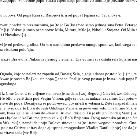
 je zapopio. Po ovome popu Vukcu cijelo daqe potomstvo dobilo je prezime Vuk~evi}
i su popovi. Od popa Rasa su Rasojevi}i, a od popa [}epana su [}epanovi}i.
vani posebnim prezimenima, po{to je Bo{ko imao samo jednog sina Petra. Petar je 
 Pe{i}i. Vukac je imao pet sinova: Mila, Mirotu, Milo{a, Nikolu i Stojana. Od Mila 
}i i Novakovi}i).
az vi{e od pedeset godina. On se u narodnom predawu mnogo spomiwe, kod wega su mn
 na visokom polo`aju.
 naziv Dra`evina. Nakon izvjesnog vremena i Dra`evina i sva ostala sela koja su nas
om Ograda, koje se nalazi na zapadu od Doweg Sela, a gdje i danas postoje ku}i{ta
og kwaz je postao Bo{ko - sin popa [}epana. Poslije ovog postao je kwaz unuk popa
ogorskoga.
 iz Crne Gore. U to vrijeme stanovao je na dana{woj Begovoj Glavici, tzv. Odobeg 
vi{e bilo u Seli{tima pod Veqim Vrhom, gdje se i danas nalaze razvaline. Ovi pot
ije sve do poqa. Docnije su se potur~ewaci povra}ali u ~etama iz Zete i napadali 
gdje je `ivio), da }e Bo`o dovesti Odobega Vrani}a sa pove}om ~etom na torine Vuk~
kom, kwaz ga je sa ~etom do~ekao u Bri|evo `drijelo. Tu je ubijen Obodeg Vrani}, a 
i bje`ao je ka Bri|ima, pravo ka ku}i Bo`a Bri|anina. Ovog rawenika pristigne Sta
 Vuk~evi}a, naredi da ubiju Bo`ove sinove i uni{te ~itavu wegovu porodicu. Ono 
e na Cetiwe i ~itav doga|aj ispri~a crnogorskom Vladici Danilu, boje}i se da }e g
na ~itavo tada{we Bri|e.