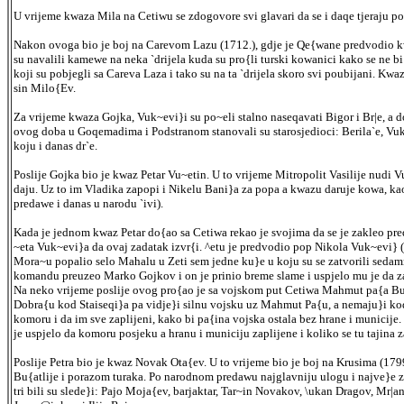
U vrijeme kwaza Mila na Cetiwu se zdogovore svi glavari da se i daqe tjeraju p
Nakon ovoga bio je boj na Carevom Lazu (1712.), gdje je Qe{wane predvodio 
su navalili kamewe na neka `drijela kuda su pro{li turski kowanici kako se ne 
koji su pobjegli sa Careva Laza i tako su na ta `drijela skoro svi poubijani. K
sin Milo{Ev.
Za vrijeme kwaza Gojka, Vuk~evi}i su po~eli stalno naseqavati Bigor i Br|e, a 
ovog doba u Goqemadima i Podstranom stanovali su starosjedioci: Berila`e, Vuka
koju i danas dr`e.
Poslije Gojka bio je kwaz Petar Vu~etin. U to vrijeme Mitropolit Vasilije nudi 
daju. Uz to im Vladika zapopi i Nikelu Bani}a za popa a kwazu daruje kowa, kao
predawe i danas u narodu `ivi).
Kada je jednom kwaz Petar do{ao sa Cetiwa rekao je svojima da se je zakleo pred
~eta Vuk~evi}a da ovaj zadatak izvr{i. ^etu je predvodio pop Nikola Vuk~evi} (Ba
Mora~u popalio selo Mahalu u Zeti sem jedne ku}e u koju su se zatvorili sedamnae
komandu preuzeo Marko Gojkov i on je prinio breme slame i uspjelo mu je da zapa
Na neko vrijeme poslije ovog pro{ao je sa vojskom put Cetiwa Mahmut pa{a Bu{at
Dobra{u kod Staiseqi}a pa vidje}i silnu vojsku uz Mahmut Pa{u, a nemaju}i kod
komoru i da im sve zaplijeni, kako bi pa{ina vojska ostala bez hrane i municije
je uspjelo da komoru posjeku a hranu i municiju zaplijene i koliko se tu tajina 
Poslije Petra bio je kwaz Novak Ota{ev. U to vrijeme bio je boj na Krusima (
Bu{atlije i porazom turaka. Po narodnom predawu najglavniju ulogu i najve}e z
tri bili su slede}i: Pajo Moja{ev, barjaktar, Tar~in Novakov, \ukan Dragov, Mr