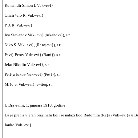
Komandir Simon I. Vuk~evi}
Oficir \uro R. Vuk~evi}
P. J. R. Vuk~evi}
Ivo Stevanov Vuk~evi} (\ukanovi}), s.r.
Niko S. Vuk~evi}, (Rasojevi}), s.r.
Pavi} Perov Vuk~evi} (Bani}), s.r.
Jeko Nikolin Vuk~evi}, s.r.
Peri{a Jokov Vuk~evi} (Pe{i}), s.r.
Mi}o S. Vuk~evi}, u~iteq, s.r.
U Dra`evini, 1. januara 1910. godine
Da je prepis vjeran originalu koji se nalazi kod Radomira (Ra{a) Vuk~evi}a u Bo
Janko Vuk~evi}