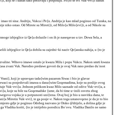
i, koji se i danas tako prezivaju i potpisuju. Po{to se svi Vuk~evi}i danas
imao tri sina: Andriju, Vukca i Pe{u. Andrija je kao mlad poginuo od Turaka, na
nije niko ostao. Od Mirote su Miroti}i, od Milo{a Milo{evi}i, a od Nikole su
oge izbjeglice iz Qe{a dolazile i on ih je naseqavao u tzv. Dowa Sela, a
elili izbjeglice iz Qe{a dobila su zajedni~ki naziv Qe{anska nahija, u {to je
 i razvaline. Wihovo imawe ostalo je kwazu Milu i popu Vukcu. Nakon smrti kwaza
 Rasa zvani Vuk. Narodno predawe govori da je ovaj Vuk rano predao du`nost
Vrani}, koji je upravqao tada{wim pazarom Siwac i bio je glavar
ur~ewaci su posjedovali imawa u dana{wim Goqemadima, koje su poslije ovog
na staje Vuk~evi}a. Jednom prilikom kwaz Milo saznade od odive Vuk~evi}a, a
evi}a, koje su bile na Goqemadske {ume, da bi time u~inili osvetu zbog
wegova vojska je u potpunosti uni{tena. Ovaj boj je bio u rasvitku dana, te
ni{a Mirotin Vuk~evi}, te ga posje~e. Nakon toga ustanovqeno je da je to bio
mjesto gdje je poginuo Odobeg nazvano je Otsko @drijelo, a dolina gdje je
a Vladika koriti, {to je istrijebio porodicu Bo`ovu. Vladika Danilo ne samo