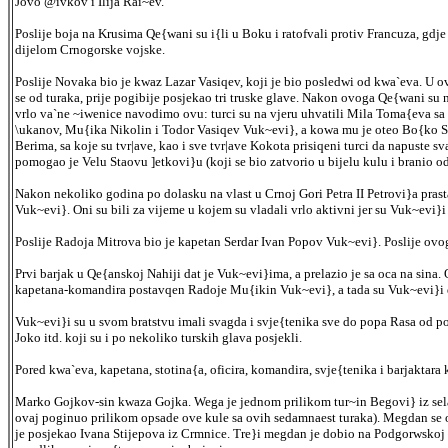
Jovo @ivkov i Ilija Rai~ev.
Poslije boja na Krusima Qe{wani su i{li u Boku i ratofvali protiv Francuza, 
dijelom Crnogorske vojske.
Poslije Novaka bio je kwaz Lazar Vasiqev, koji je bio posledwi od kwa`eva. U ovo
se od turaka, prije pogibije posjekao tri truske glave. Nakon ovoga Qe{wani su 
vrlo va`ne ~iwenice navodimo ovu: turci su na vjeru uhvatili Mila Toma{eva sa
\ukanov, Mu{ika Nikolin i Todor Vasiqev Vuk~evi}, a kowa mu je oteo Bo{ko S
Berima, sa koje su tvr|ave, kao i sve tvr|ave Kokota prisiqeni turci da napuste
pomogao je Velu Staovu ]etkovi}u (koji se bio zatvorio u bijelu kulu i branio od 
Nakon nekoliko godina po dolasku na vlast u Crnoj Gori Petra II Petrovi}a pras
Vuk~evi}. Oni su bili za vijeme u kojem su vladali vrlo aktivni jer su Vuk~evi}i
Poslije Radoja Mitrova bio je kapetan Serdar Ivan Popov Vuk~evi}. Poslije ovog
Prvi barjak u Qe{anskoj Nahiji dat je Vuk~evi}ima, a prelazio je sa oca na sin
kapetana-komandira postavqen Radoje Mu{ikin Vuk~evi}, a tada su Vuk~evi}i dob
Vuk~evi}i su u svom bratstvu imali svagda i svje{tenika sve do popa Rasa od pop
Joko itd. koji su i po nekoliko turskih glava posjekli.
Pored kwa`eva, kapetana, stotina{a, oficira, komandira, svje{tenika i barjakta
Marko Gojkov-sin kwaza Gojka. Wega je jednom prilikom tur~in Begovi} iz sela 
ovaj poginuo prilikom opsade ove kule sa ovih sedamnaest turaka). Megdan se
je posjekao Ivana Stijepova iz Crmnice. Tre}i megdan je dobio na Podgorwskoj J