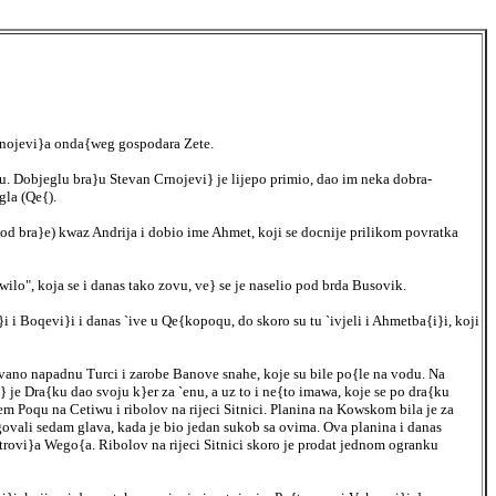
Crnojevi}a onda{weg gospodara Zete.
etu. Dobjeglu bra}u Stevan Crnojevi} je lijepo primio, dao im neka dobra-
gla (Qe{).
n od bra}e) kwaz Andrija i dobio ime Ahmet, koji se docnije prilikom povratka
gwilo", koja se i danas tako zovu, ve} se je naselio pod brda Busovik.
i Boqevi}i i danas `ive u Qe{kopoqu, do skoro su tu `ivjeli i Ahmetba{i}i, koji
vano napadnu Turci i zarobe Banove snahe, koje su bile po{le na vodu. Na
 je Dra{ku dao svoju k}er za `enu, a uz to i ne{to imawa, koje se po dra{ku
Poqu na Cetiwu i ribolov na rijeci Sitnici. Planina na Kowskom bila je za
ovali sedam glava, kada je bio jedan sukob sa ovima. Ova planina i danas
etrovi}a Wego{a. Ribolov na rijeci Sitnici skoro je prodat jednom ogranku